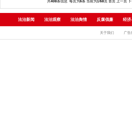
共
408
条信息 每页为
6
条 当前为
1
/
68
页
首页 上一页
下
法治新闻
法治观察
法治舆情
反腐倡廉
经济
关于我们
广告