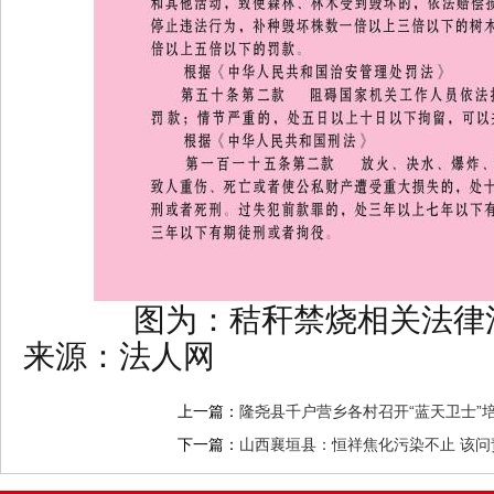
图为：秸秆禁烧相关法律
来源：法人网
上一篇：
隆尧县千户营乡各村召开“蓝天卫士”
下一篇：
山西襄垣县：恒祥焦化污染不止 该问