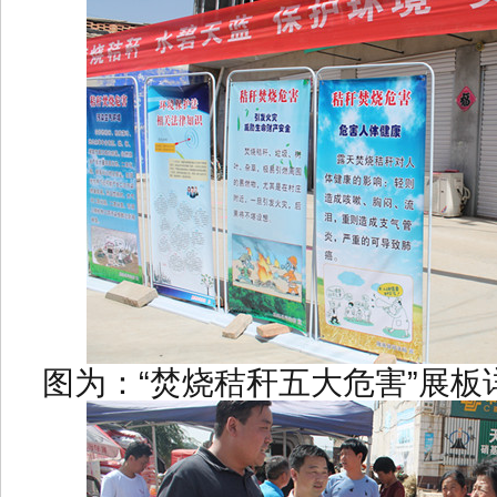
图为：“焚烧秸秆五大危害”展